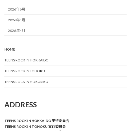
2026年6月
2026年5月
2026年4月
HOME
TEENS ROCK IN HOKKAIDO
TEENS ROCK IN TOHOKU
TEENS ROCK IN HOKURIKU
ADDRESS
TEENS ROCK IN HOKKAIDO 実行委員会
TEENS ROCK IN TOHOKU 実行委員会