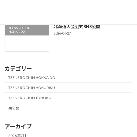
2026-04-28
北海道大会公式SNS公開
TEENS ROCK IN
HOKKAIDO
2026-04-27
カテゴリー
TEENS ROCK IN HOKKAIDO
TEENS ROCK IN HOKURIKU
TEENS ROCK IN TOHOKU
未分類
アーカイブ
2026年7月